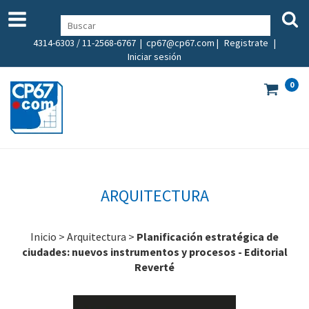
4314-6303 / 11-2568-6767 |
cp67@cp67.com
|
Registrate
|
Iniciar sesión
0
ARQUITECTURA
Inicio
>
Arquitectura
>
Planificación estratégica de
ciudades: nuevos instrumentos y procesos - Editorial
Reverté