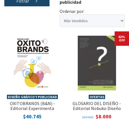
Filtrar
publicidad
Ordenar por:
61%
OFF
DISEÑO GRÁFICO Y PUBLICIDAD
OFERTAS
OXITOBRANDS (B&N) -
GLOSARIO DEL DISEÑO -
Editorial Experimenta
Editorial Nobuko Diseño
$40.745
$8.000
$20.660