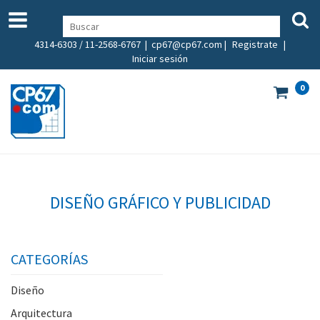
4314-6303 / 11-2568-6767 |
cp67@cp67.com
|
Registrate
|
Iniciar sesión
0
DISEÑO GRÁFICO Y PUBLICIDAD
CATEGORÍAS
Diseño
Arquitectura