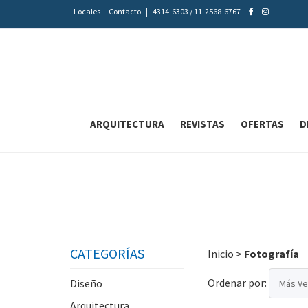
Locales
Contacto
|
4314-6303 / 11-2568-6767
ARQUITECTURA
REVISTAS
OFERTAS
D
CATEGORÍAS
Inicio
>
Fotografía
Ordenar por:
Diseño
Arquitectura