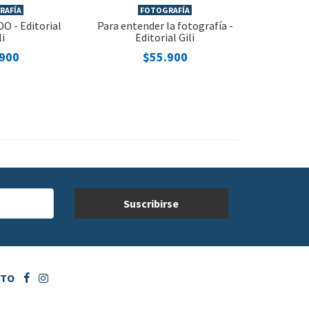
RAFÍA
FOTOGRAFÍA
O - Editorial
Para entender la fotografía -
li
Editorial Gili
.900
$55.900
CTO