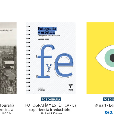
FOTOGRAFÍA
FOTOG
tografía
FOTOGRAFÍA Y ESTÉTICA - La
¡Mirar! - Ed
entina a
experiencia irreductible -
$62
- UNSAM
UNSAM Edita