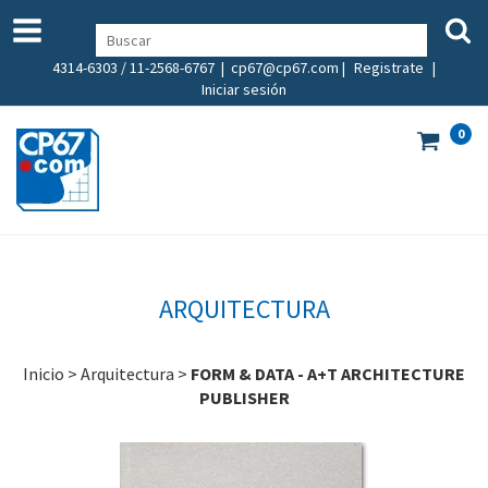
4314-6303 / 11-2568-6767 |
cp67@cp67.com
|
Registrate
|
Iniciar sesión
0
ARQUITECTURA
Inicio
>
Arquitectura
>
FORM & DATA - A+T ARCHITECTURE
PUBLISHER