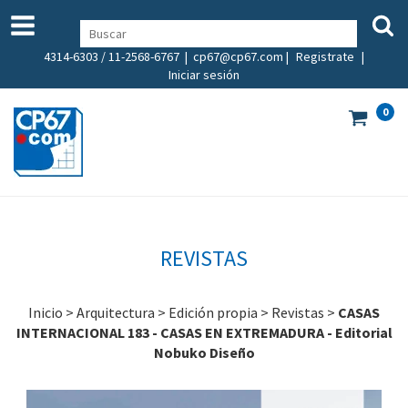
4314-6303 / 11-2568-6767 |
cp67@cp67.com
|
Registrate
|
Iniciar sesión
0
REVISTAS
Inicio
>
Arquitectura
>
Edición propia
>
Revistas
>
CASAS
INTERNACIONAL 183 - CASAS EN EXTREMADURA - Editorial
Nobuko Diseño