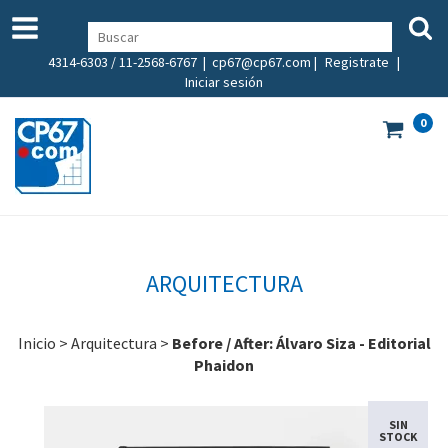
4314-6303 / 11-2568-6767 |
cp67@cp67.com
|
Registrate
|
Iniciar sesión
0
ARQUITECTURA
Inicio
>
Arquitectura
>
Before / After: Álvaro Siza - Editorial
Phaidon
SIN
STOCK