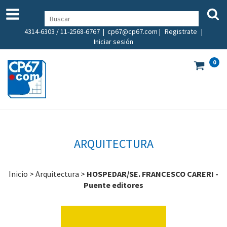
4314-6303 / 11-2568-6767 |
cp67@cp67.com
|
Registrate
|
Iniciar sesión
0
ARQUITECTURA
Inicio
>
Arquitectura
>
HOSPEDAR/SE. FRANCESCO CARERI -
Puente editores