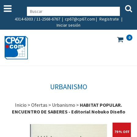
4314-6303 / 11-2568-6767 |
cp67@cp67.com
|
Registrate
|
Iniciar sesión
0
URBANISMO
Inicio
>
Ofertas
>
Urbanismo
>
HABITAT POPULAR.
ENCUENTRO DE SABERES - Editorial Nobuko Diseño
79 % OFF