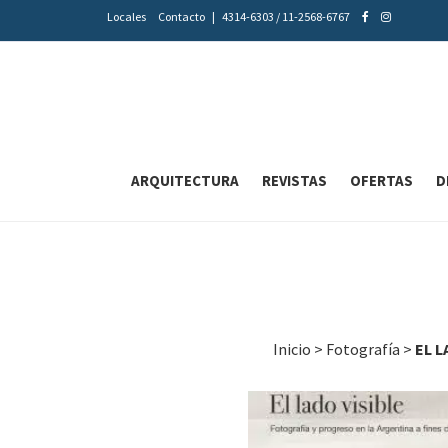
Locales
Contacto
|
4314-6303 / 11-2568-6767
ARQUITECTURA
REVISTAS
OFERTAS
D
Inicio
>
Fotografía
>
EL L