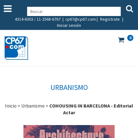
4314-6303 / 11-2568-6767 |
cp67@cp67.com
|
Registrate
|
Iniciar sesión
0
URBANISMO
Inicio
>
Urbanismo
>
COHOUSING IN BARCELONA - Editorial
Actar