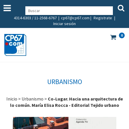
4314-6303 / 11-2568-6767 |
cp67@cp67.com
|
Registrate
|
Iniciar sesión
0
URBANISMO
Inicio
>
Urbanismo
>
Co-Lugar. Hacia una arquitectura de
lo común. María Elisa Rocca - Editorial Tejido urbano