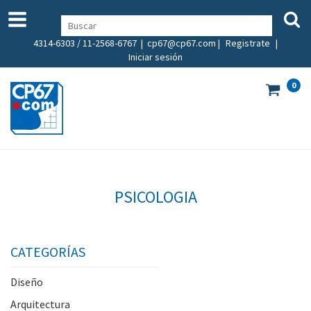
4314-6303 / 11-2568-6767 |
cp67@cp67.com
|
Registrate
|
Iniciar sesión
0
PSICOLOGIA
CATEGORÍAS
Diseño
Arquitectura