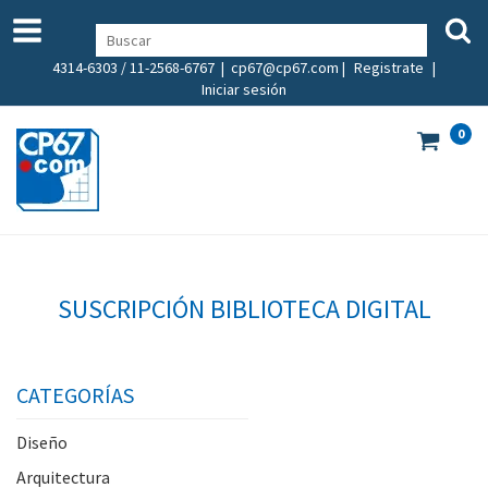
4314-6303 / 11-2568-6767 |
cp67@cp67.com
|
Registrate
|
Iniciar sesión
0
SUSCRIPCIÓN BIBLIOTECA DIGITAL
CATEGORÍAS
Diseño
Arquitectura