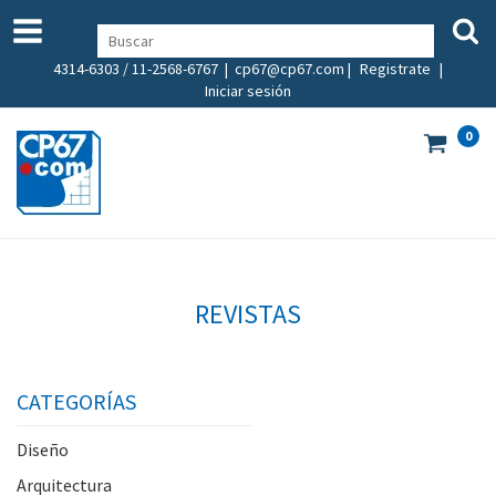
4314-6303 / 11-2568-6767 |
cp67@cp67.com
|
Registrate
|
Iniciar sesión
0
REVISTAS
CATEGORÍAS
Diseño
Arquitectura