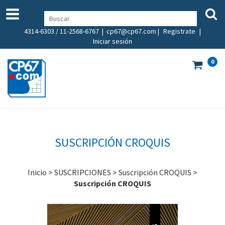
4314-6303 / 11-2568-6767 |
cp67@cp67.com
|
Registrate
|
Iniciar sesión
0
SUSCRIPCIÓN CROQUIS
Inicio
>
SUSCRIPCIONES
>
Suscripción CROQUIS
>
Suscripción CROQUIS