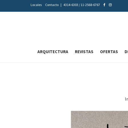
Locales
Contacto
|
4314-6303 / 11-2568-6767
ARQUITECTURA
REVISTAS
OFERTAS
D
I