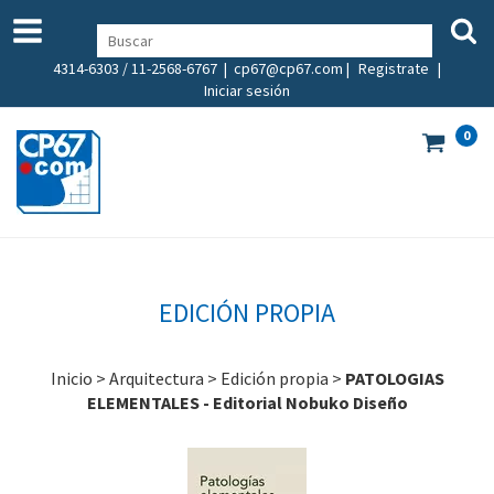
4314-6303 / 11-2568-6767 |
cp67@cp67.com
|
Registrate
|
Iniciar sesión
0
EDICIÓN PROPIA
Inicio
>
Arquitectura
>
Edición propia
>
PATOLOGIAS
ELEMENTALES - Editorial Nobuko Diseño