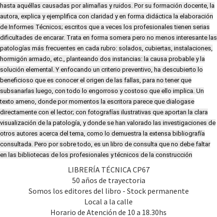
hasta aquéllas causadas por alimañas y ruidos. Por su formación docente, la
autora, explica y ejemplifica con claridad y en forma didáctica la elaboración
de Informes Técnicos; escritos que a veces los profesionales tienen serias
dificultades de encarar. Trata en forma somera pero no menos interesante las
patologías más frecuentes en cada rubro: solados, cubiertas, instalaciones,
hormigón armado, etc., planteando dos instancias: la causa probable y la
solución elemental. Y enfocando un criterio preventivo, ha descubierto lo
beneficioso que es conocer el origen de las fallas, para no tener que
subsanarlas luego, con todo lo engorroso y costoso que ello implica. Un
texto ameno, donde por momentos la escritora parece que dialogase
directamente con el lector; con fotografías ilustrativas que aportan la clara
visualización de la patología, y donde se han valorado las investigaciones de
otros autores acerca del tema, como lo demuestra la extensa bibliografía
consultada. Pero por sobre todo, es un libro de consulta que no debe faltar
en las bibliotecas de los profesionales y técnicos de la construcción
LIBRERÍA TÉCNICA CP67
50 años de trayectoria
Somos los editores del libro - Stock permanente
Local a la calle
Horario de Atención de 10 a 18.30hs