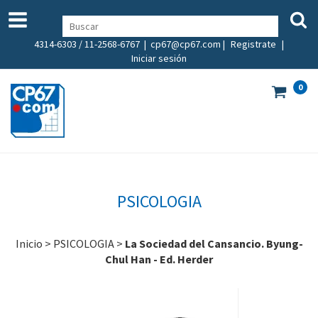
4314-6303 / 11-2568-6767 |
cp67@cp67.com
|
Registrate
|
Iniciar sesión
0
PSICOLOGIA
Inicio
>
PSICOLOGIA
>
La Sociedad del Cansancio. Byung-
Chul Han - Ed. Herder