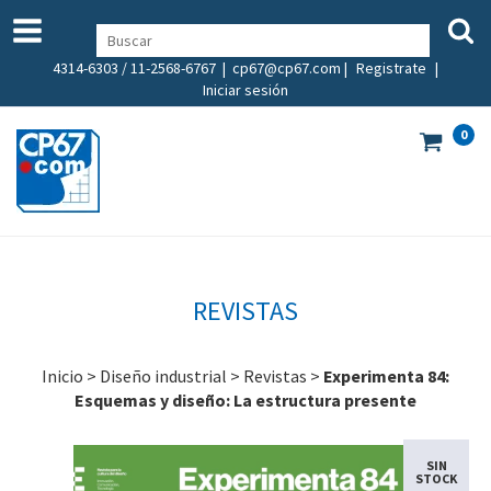
4314-6303 / 11-2568-6767 |
cp67@cp67.com
|
Registrate
|
Iniciar sesión
0
REVISTAS
Inicio
>
Diseño industrial
>
Revistas
>
Experimenta 84:
Esquemas y diseño: La estructura presente
SIN
STOCK