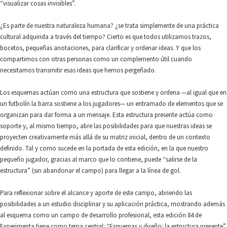
“visualizar cosas invisibles”.
¿Es parte de nuestra naturaleza humana? ¿se trata simplemente de una práctica
cultural adquirida a través del tiempo? Cierto es que todos utilizamos trazos,
bocetos, pequeñas anotaciones, para clarificar y ordenar ideas. Y que los
compartimos con otras personas como un complemento útil cuando
necesitamos transmitir esas ideas que hemos pergeñado.
Los esquemas actúan como una estructura que sostiene y ordena —al igual que en
un futbolín la barra sostiene a los jugadores— un entramado de elementos que se
organizan para dar forma a un mensaje. Esta estructura presente actúa como
soporte y, al mismo tiempo, abre las posibilidades para que nuestras ideas se
proyecten creativamente más allá de su matriz inicial, dentro de un contexto
definido. Tal y como sucede en la portada de esta edición, en la que nuestro
pequeño jugador, gracias al marco que lo contiene, puede “salirse de la
estructura” (sin abandonar el campo) para llegar a la línea de gol.
Para reflexionar sobre el alcance y aporte de este campo, abriendo las
posibilidades a un estudio disciplinar y su aplicación práctica, mostrando además
al esquema como un campo de desarrollo profesional, esta edición 84 de
Experimenta tiene como tema central: “Esquemas y diseño: la estructura presente”.