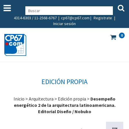
4314-6303 / 11-2568-6767 |
cp67@cp67.com
|
Registrate
|
Iniciar sesión
0
EDICIÓN PROPIA
Inicio
>
Arquitectura
>
Edición propia
>
Desempeño
energético 2 de la arquitectura latinoamericana.
Editorial Diseño / Nobuko
SIN