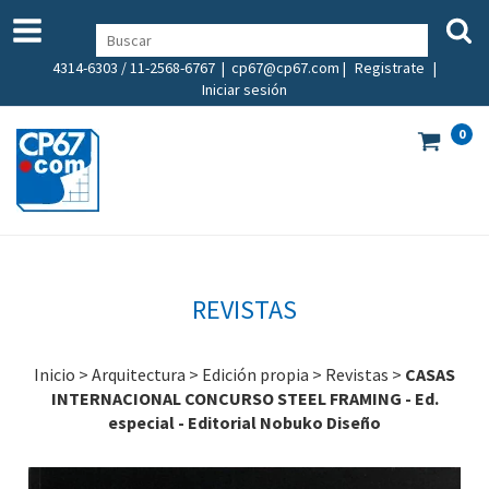
4314-6303 / 11-2568-6767 |
cp67@cp67.com
|
Registrate
|
Iniciar sesión
0
REVISTAS
Inicio
>
Arquitectura
>
Edición propia
>
Revistas
>
CASAS
INTERNACIONAL CONCURSO STEEL FRAMING - Ed.
especial - Editorial Nobuko Diseño