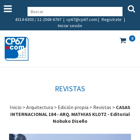
4314-6303 / 11-2568-6767 |
cp67@cp67.com
|
Registrate
|
Iniciar sesión
0
REVISTAS
Inicio
>
Arquitectura
>
Edición propia
>
Revistas
>
CASAS
INTERNACIONAL 184 - ARQ. MATHIAS KLOTZ - Editorial
Nobuko Diseño