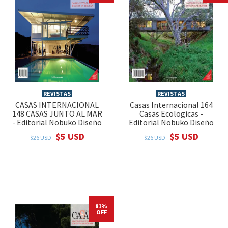
REVISTAS
REVISTAS
CASAS INTERNACIONAL
Casas Internacional 164
148 CASAS JUNTO AL MAR
Casas Ecologicas -
- Editorial Nobuko Diseño
Editorial Nobuko Diseño
$5 USD
$5 USD
$26 USD
$26 USD
81%
OFF