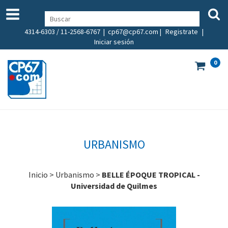
4314-6303 / 11-2568-6767 |
cp67@cp67.com
|
Registrate
|
Iniciar sesión
0
URBANISMO
Inicio
>
Urbanismo
>
BELLE ÉPOQUE TROPICAL -
Universidad de Quilmes