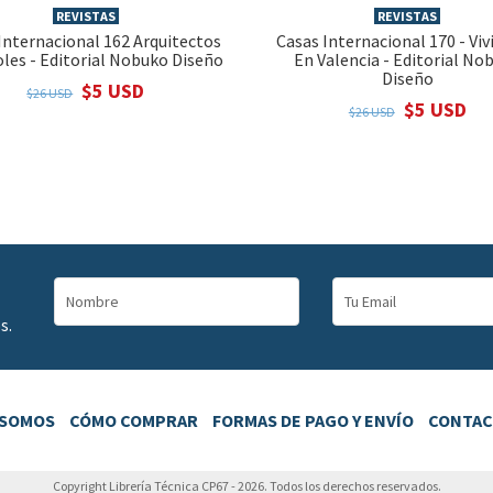
REVISTAS
REVISTAS
Internacional 162 Arquitectos
Casas Internacional 170 - Vi
les - Editorial Nobuko Diseño
En Valencia - Editorial No
Diseño
$5 USD
$26 USD
$5 USD
$26 USD
s.
 SOMOS
CÓMO COMPRAR
FORMAS DE PAGO Y ENVÍO
CONTA
Copyright Librería Técnica CP67 - 2026. Todos los derechos reservados.