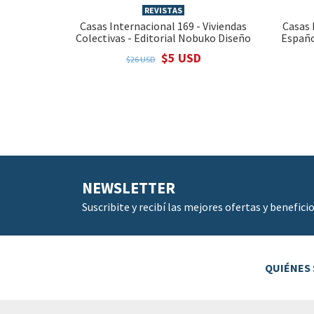
REVISTAS
Casas Internacional 169 - Viviendas
Casas 
Colectivas - Editorial Nobuko Diseño
Españo
$5 USD
$26 USD
NEWSLETTER
Suscribite y recibí las mejores ofertas y beneficio
QUIÉNES